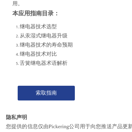
用。
本应用指南目录：
继电器技术选型
从汞湿式继电器升级
继电器技术的寿命预期
继电器技术对比
舌簧继电器术语解析
索取指南
隐私声明
您提供的信息仅由Pickering公司用于向您推送