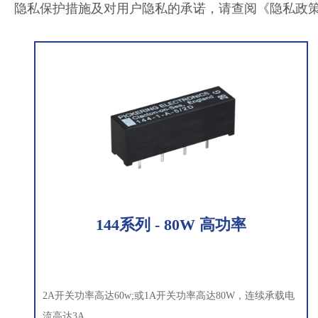
隐私保护措施及对用户隐私的承诺，请查阅《隐私政
144系列 - 80W 高功率
2A开关功率高达60w;或1A开关功率高达80W，连续承载电
流高达3A。