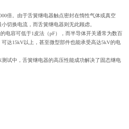
000倍。由于舌簧继电器触点密封在惰性气体或真空
最小切换电流，而舌簧继电器则无此顾虑。
的电容可低于1皮法（pF），而半导体开关通常为数百
达15kV以上，甚至微型部件也能承受高达5kV的电
体测试中，舌簧继电器的高压性能成功解决了固态继电